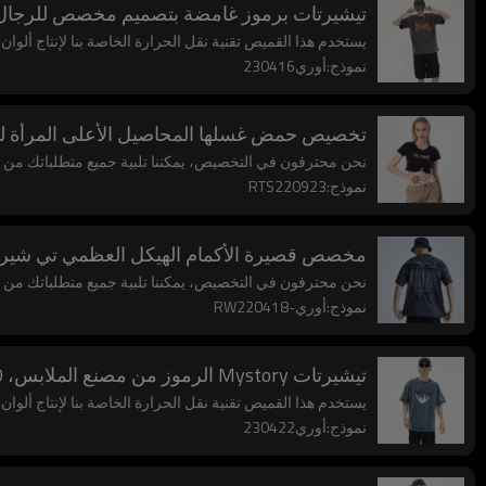
تيشيرتات برموز غامضة بتصميم مخصص للرجال مقاس ك
يستخدم هذا القميص تقنية نقل الحرارة الخاصة بنا لإنتاج ألوا
نموذج:أوري230416
تخصيص حمض غسلها المحاصيل الأعلى المرأة ل
نحن محترفون في التخصيص، يمكننا تلبية جميع متطلباتك من حي
نموذج:RTS220923
مخصص قصيرة الأكمام الهيكل العظمي تي شيرت 
نحن محترفون في التخصيص، يمكننا تلبية جميع متطلباتك من حي
نموذج:أوري-RW220418
تيشيرتات Mystory الرموز من مصنع الملابس، 100% قطن، تيشيرتات كبيرة الحجم مصنوعة من حمض عتيق
يستخدم هذا القميص تقنية نقل الحرارة الخاصة بنا لإنتاج ألوا
نموذج:أوري230422