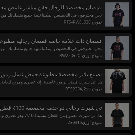
قمصان مخصصة للرجال حقن مباشر غامض مغس
نحن محترفون في التخصيص، يمكننا تلبية جميع متطلباتك من حي
نموذج:RTS-RWSL026
قمصان ذات علامة خاصة قمصان رجالية مطبوعة
نحن محترفون في التخصيص، يمكننا تلبية جميع متطلباتك من حي
نموذج:أوري-RW220420
تصنيع بلايز مخصصة مطبوعة حمض غسل رموز 
هذا تي شيرت قطني برموز غامضة، إنه عصري ومريح للغاية، 
نموذج:RTS2304J255
تي شيرت رجالي ذو خدمة مخصصة 100٪ قطن بقع غسيل عتيقة
هذا تي شيرت مصنوع من القطن بنسبة 100%، وهو عصري ومريح للغاية، ويقبل التخصيص.
نموذج:أوري230315