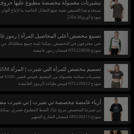
تيشيرتات مغسولة مخصصة مطبوع عليها حروف، ت
يستخدم هذا القميص تقنية صبغ التعادل الخاصة بنا لإنتاج ألوان
نموذج:أوري230438
تصنيع مخصص أعلى المحاصيل المرأة | رموز غا
نحن محترفون في التخصيص، يمكننا تلبية جميع متطلباتك من حي
نموذج:RTS220836 قمصان رموز غامضة
تصميم مخصص للمرأة التي شيرت | المرأة 230GSM القطن المحاصيل الأعلى | تي شيرت مطبوع عليه رمز الغسيل الغامض بالحمض
تيشيرتات نسائية مغسولة من المصنع، قميص قصير، 100% قطن، رقبة دائرية، مقاس كبير، كم قصير
نموذج:RTS220922 قميص طباعة الرموز الغامضة
أزياء غامضة مخصصة تي شيرت | تي شيرت مطبوع ع
تي شيرتنا المخصص مريح جدًا، النمط المطبوع عصري، يمكنك
نموذج:ORI230211 قمصان الشارع الشهير