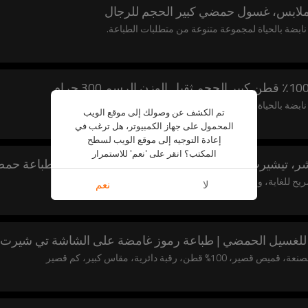
لملابس، غسول حمضي كبير الحجم للرجال
ن نابضة بالحياة لمجموعة متنوعة من متطلبات الطباعة.
ن نابضة بالحياة لمجموعة متنوعة من متطلبات الطباعة.
تم الكشف عن وصولك إلى موقع الويب
المحمول على جهاز الكمبيوتر، هل ترغب في
إعادة التوجيه إلى موقع الويب لسطح
المكتب؟ انقر على 'نعم' للاستمرار
ر، تيشيرت برموز غامضة من القطن كبيرة الحجم، طباعة حمض
لا
نعم
 للغسيل الحمضي | طباعة رموز غامضة على الشاشة تي شيرت 
 دائرية، مقاس كبير، كم قصير