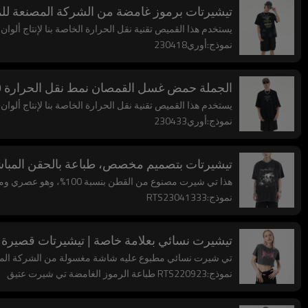
تيشيرتات برموز غامضة من الشركة المصنعة ل
يستخدم هذا القميص تقنية نقل الحرارة الخاصة بنا لإنتاج ألوا
نموذج:أوري230418
الجملة حمض غسل القمصان نمط نقل الحرارة 100٪ قطن كبير الحجم ثقيل الوزن الرسم 300 جرام
يستخدم هذا القميص تقنية نقل الحرارة الخاصة بنا لإنتاج ألوا
نموذج:أوري230433
تيشيرتات بتصميم مخصص، طباعة بالحقن المباش
هذا تي شيرت مصنوع من القطن بنسبة 100%، وهو عصري ومريح للغاية، ويقبل التخصيص.
نموذج:RTS23041333
تيشيرت نسائي بعلامة خاصة | تيشيرتات قصيرة
تي شيرت نسائي مطبوع عليه شاشة مغسولة من الشركة المصنعة، قميص قصير، 100% قطن، رقبة
نموذج:RTS220923 طباعة الرموز الغامضة تي شيرت عتيق