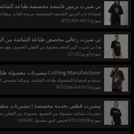
تي شيرت برموز غامضة مخصصة طباعة الشاشة 
قمصاننا ذات الرموز الغامضة المخصصة مريحة للغاية، وطباع
نموذج:RTS2305-H071
تي شيرت رجالي مخصص طباعة الشاشة من الق
هذا تي شيرت كبير الحجم مصنوع من القطن العضوي، وهو عصر
نموذج:أوري221202
Cothing Manufatcturer تيشيرتات مغسولة طباعة الشاشة 220 جرام رموز غامضة تي شيرت عتيق
تستخدم قمصاننا المغسولة طباعة الشاشة، ويمكننا تخصيص ال
نموذج:RTS23042497S23
تيشيرت قطني بخدمة مخصصة | تيشيرتات مطبوعة 
تيشيرتات نسائية مغسولة من المصنع، مصنوعة من القطن بنسبة 100%، برقبة دائرية، مقاس كبير، وأكمام
نموذج:RTS220908 قميص عتيق مغسول 230GSM