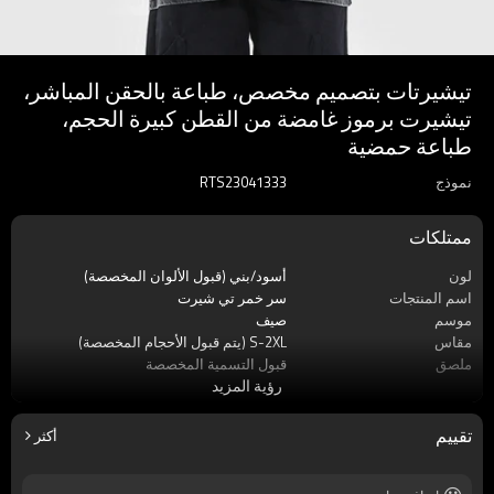
تيشيرتات بتصميم مخصص، طباعة بالحقن المباشر،
تيشيرت برموز غامضة من القطن كبيرة الحجم،
طباعة حمضية
نموذج
RTS23041333
ممتلكات
لون
أسود/بني (قبول الألوان المخصصة)
اسم المنتجات
سر خمر تي شيرت
موسم
صيف
مقاس
S-2XL (يتم قبول الأحجام المخصصة)
ملصق
قبول التسمية المخصصة
رؤية المزيد
ماركة
اللمسات الظلام
تقييم
أكثر