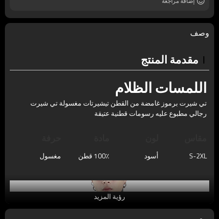
إضافة مراجعة
وصف
مقدمة المنتج
اللمسات الظلام
تي شيرت برموز غامضة من القطن تيشيرتات مغسولة تي شيرت
رجالي مطبوع عليه رسومات قطنية عتيقة
مقاس
لون
مادة
حرفة
S-2XL
أسود
100٪ قطن
مغسول
رؤية المزيد
يوصي