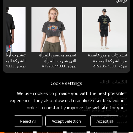
تيشيرتات برموز غامضة
تصميم مخصص للمرأة
تيشيرت أزياء
من الشركة المصنعة
التي شيرت | المرأة
الشركة المصنع
نموذج : RTS23041333
نموذج : RTS23041333
نموذج : RTS23041333
للملابس، غسول حمضي
230GSM القطن المحاصيل
كبير الحجم للرجال
الأعلى | تي شيرت مطبوع
كبير مناسب للر
عليه رمز الغسيل الغامض
الكلمات الدالة
Cookie settings
بالحمض
تصنيع تي شيرت
We use cookies to provide you with the best possible
قمصان الغسيل الحمضي
experience. They also allow us to analyze user behavior in
بلايز خمر المورد
order to constantly improve the website for you.
تي شيرت قطني برموز غامضة
تيشيرت رجالي مخصص
Reject All
Accept Selection
Accept all
تصميم شعار بلايز