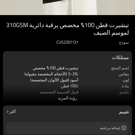
تيشيرت قطن 100% مخصص برقبة دائرية 310GSM
لموسم الصيف
نموذج
CUS2307131
ممتلكات
اسم المنتج
تيشيرت قطن 100% مخصص
مقاس
S-2XL (الأحجام المخصصة مقبولة)
لون
أسود (قبول الألوان المخصصة)
مادة
100٪ قطن
ملصق
قبول التسمية المخصصة
رؤية المزيد
ماركة
اللمسات الظلام
موسم
صيف
كم
كم قصير
تقييم
أكثر
قماش
القطن المنسوج
إضافة مراجعة