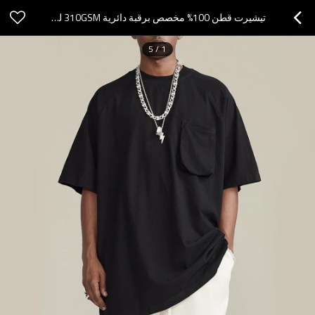
تيشيرت قطن 100% مخصص برقبة دائرية 310GSM لموسم الصيف
5
/
1