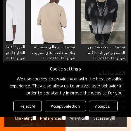
تيشيرتات مخصصة من
تيشيرتات رجالي مغسولة
المورد أفضل ق
المصنع تيشيرتات داكنة
بعلامة خاصة | هاي ستريت
الشارع الشهير 
نموذج : CUS2307131
نموذج : CUS2307131
نموذج : CUS2307131
كبيرة الحجم ومغسولة
دارك فاشون بلايز كبيرة
المت
بالحمض
الحجم | قمصان فارغة
245GSM للرجال
Cookie settings
ثقيلة الوزن 260GSM
الكلمات الدالة
We use cookies to provide you with the best possible
تخصيص الرجال التي شيرت
experience. They also allow us to analyze user behavior in
تيشيرت قطن 100%
order to constantly improve the website for you.
تيشيرت برقبة دائرية
تيشيرت للصيف
Reject All
Accept Selection
Accept all
تيشيرت سريع الجفاف
Marketing
Preferences
Analytics
Necessary
أضف إلى قائمة الأمنيات
ارسال التحقيق