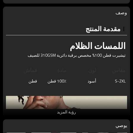
وصف
مقدمة المنتج
اللمسات الظلام
تيشيرت قطن 100% مخصص برقبة دائرية 310GSM للصيف
مقاس
لون
مادة
قماش
S-2XL
أسود
100٪ قطن
قطن
رؤية المزيد
يوصي