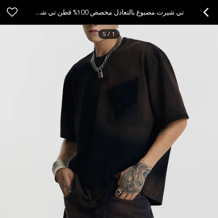
تي شيرت مصبوغ بالتعادل مخصص 100% قطن تي شيرت 230 GSM مناسب للرجال
5
/
1