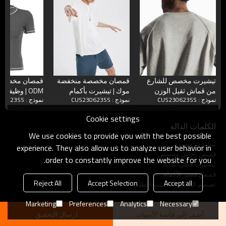
تيشيرت مخصص للشارع
قمصان مخصصة منخفضة
من قماش ثقيل الوزن
موك | تيشيرت بأكمام
ODM | وظيفة
نموذج : CUS230623SS
نموذج : CUS230623SS
نموذج : CUS230623SS
280GSM 100% قطن كبير
قصيرة ونمط بلون سادة |
الشارع الشهير 
الحجم مناسب للرجال
تيشيرتات باتيك قطنية
قمصان قطنية ض
Cookie settings
100%
تناسب Spice Girl
الكلمات الدالة
We use cookies to provide you with the best possible
تيشيرت مصبوغ
experience. They also allow us to analyze user behavior in
قميص رجالي مخصص
order to constantly improve the website for you.
تيشيرت قطن 100%
قميص قصير الأكمام
Reject All
Accept Selection
Accept all
تصميم التيشيرت حسب الطلب
Marketing
Preferences
Analytics
Necessary
أضف إلى قائمة الأمنيات
ارسال التحقيق