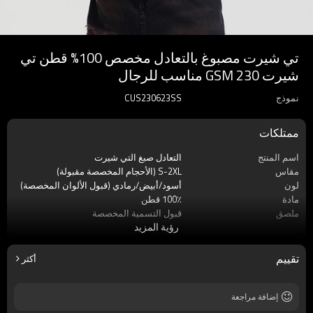
تي شيرت مصبوغ بالتعادل مخصص 100% قطن تي
شيرت 230 GSM مناسب للرجال
نموذج
CUS230623SS
ممتلكات
اسم المنتج
التعادل صبغ التي شيرت
مقاس
S-2XL (الأحجام المخصصة مقبولة)
لون
أسود/أبيض/رمادي (قبول الألوان المخصصة)
مادة
100٪ قطن
ملصق
قبول التسمية المخصصة
رؤية المزيد
ماركة
اللمسات الظلام
موسم
صيف
كم
كم قصير
تقييم
أكثر
قماش
قطن عادي
إضافة مراجعة