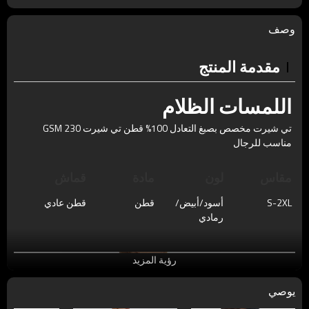
وصف
مقدمة المنتج
اللمسات الظلام
تي شيرت مخصص بصبغ التعادل 100% قطن تي شيرت 230 GSM
مناسب للرجال
مقاس
لون
مادة
قماش
S-2XL
أسود/أبيض/
قطن
قطن عادي
رمادي
رؤية المزيد
يوصي