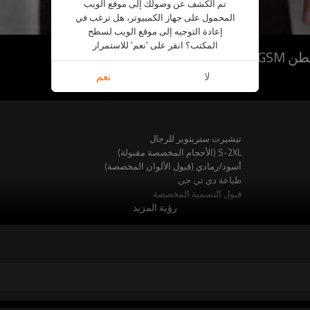
تم الكشف عن وصولك إلى موقع الويب
المحمول على جهاز الكمبيوتر، هل ترغب في
إعادة التوجيه إلى موقع الويب لسطح
المكتب؟ انقر على 'نعم' للاستمرار
لا
نعم
RTS220510-2
تيشيرت ستريتوير للرجال
S-2XL (الأحجام المخصصة مقبولة)
أسود/رمادي (قبول الألوان المخصصة)
طباعة دي تي جي
قبول التسمية المخصصة
رؤية المزيد
صيف
100٪ قطن
كم قصير
اللمسات الظلام