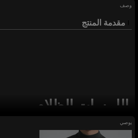
وصف
مقدمة المنتج
اللمسات الظلام
المورد الشارع الشهير تي شيرت DTG الطباعة 100٪ قطن 230GSM كم قصير للرجال
يوصي