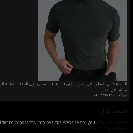
مقاس
لون
مادة
S-2XL
أسود/رمادي
100٪ قطن
الجملة عادي القطن التي شيرت بلون 180GSM الصيف ذوي الياقات 
صالح التي شيرت
نموذج : RTS220510-2
الكلمات الدالة
تيشيرت الشارع الشهير
order to constantly improve the website for you.
تيشيرت 230 جرام في المتر المربع