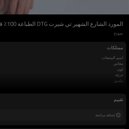
المورد الشارع الشهير تي شيرت DTG الطباعة 100٪ قطن 230GSM كم قصير للرجال
نموذج
ممتلكات
اسم المنتجات
مقاس
لون
حرفة
ملصق
موسم
مادة
كم
تقييم
ماركة
إضافة مراجعة