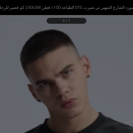
د الشارع الشهير تي شيرت DTG الطباعة 100٪ قطن 230GSM كم قصير للرجال
5
/
1