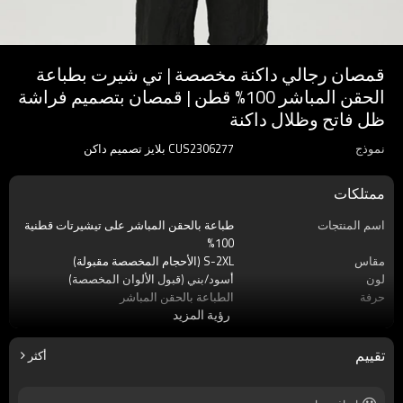
قمصان رجالي داكنة مخصصة | تي شيرت بطباعة
الحقن المباشر 100% قطن | قمصان بتصميم فراشة
ظل فاتح وظلال داكنة
نموذج
CUS2306277 بلايز تصميم داكن
ممتلكات
اسم المنتجات
طباعة بالحقن المباشر على تيشيرتات قطنية
100%
مقاس
S-2XL (الأحجام المخصصة مقبولة)
لون
أسود/بني (قبول الألوان المخصصة)
حرفة
الطباعة بالحقن المباشر
رؤية المزيد
ملصق
قبول التسمية المخصصة
موسم
صيف
مادة
100٪ قطن
تقييم
أكثر
كم
كم قصير