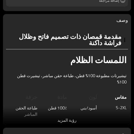
إضافة مراجعة
وصف
مقدمة قمصان ذات تصميم فاتح وظلال
فراشة داكنة
اللمسات الظلام
تيشيرتات مطبوعة 100% قطن، طباعة حقن مباشر، تيشيرت قطن
100%
لون
مادة
حرفة
مقاس
S-2XL
أسود/بني
100٪ قطن
طباعة الحقن
المباشر
رؤية المزيد
يوصي