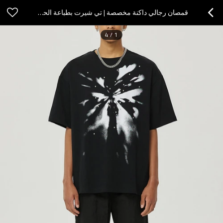
قمصان رجالي داكنة مخصصة | تي شيرت بطباعة الحقن المباشر 100% قطن | قمصان بتصميم فراشة ظل فاتح وظلال داكنة
4
/
1