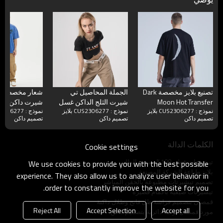
تصنيع بلايز مخصصة Dark
الجملة المحاصيل تي
شعار مخصص لل
Moon Hot Transfer
شيرت الثلج الداكن غسل
نموذج : CUS2306277 بلايز
نموذج : CUS2306277 بلايز
Printing Tshirts للرجال
القطن تي شيرت
قطن منشفة التط
تصميم داكن
تصميم داكن
تصميم داكن
المحاصيل
حجب التباين ت
الكلمات الدالة
Cookie settings
تيشيرتات قطن 100% حسب الطلب
We use cookies to provide you with the best possible
بلايز طباعة الشركة المصنعة
experience. They also allow us to analyze user behavior in
تصميم تيشيرتات مطبوعة بالحقن المباشر
order to constantly improve the website for you.
تيشيرتات صيفية بأكمام قصيرة
قمصان بتصميم فراشة ظل فاتح وظلال داكنة
Reject All
Accept Selection
Accept all
مورد قمصان برقبة دائرية بتصميم داكن