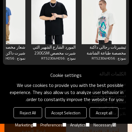
تيشيرتات رجالي داكنة
المورد الشارع الشهير التي
شعار مخصص لل
مخصصة طباعة الشاشة
شيرت مخصص 230GSM
نموذج : RTS2304H056
نموذج : RTS2304H056
نموذج : RTS2304H056
100٪ تيشيرتات مطبوعة
100٪ قطن مناسب
قطن منشفة التط
من القطن
للجنسين
حجب التباين ت
الكلمات الدالة
Cookie settings
تصنيع التيشرتات
We use cookies to provide you with the best possible
تيشيرتات قطن 100%
experience. They also allow us to analyze user behavior in
قمصان مصنع مخصصة
order to constantly improve the website for you.
قمصان تناسب المتضخم
تصميم بلايز الصيف
Reject All
Accept Selection
Accept all
بلايز رجالية
Marketing
Preferences
Analytics
Necessary
أضف إلى قائمة الأمنيات
ارسال التحقيق