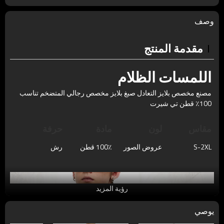
وصف
مقدمة المنتج
اللمسات الظلام
مصنع مخصص بلايز التعادل صبغ بلايز مخصص رجالي المتضخم تناسب
100٪ قطن تي شيرت
مقاس
لون
مادة
حرفة
S-2XL
عروض الصور
100٪ قطن
رش
رؤية المزيد
يوصي