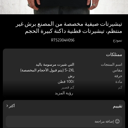
تيشيرتات صيفية مخصصة من المصنع برش غير
منتظم، تيشيرتات قطنية داكنة كبيرة الحجم
نموذج
RTS2304H056
ممتلكات
اسم المنتجات
التي شيرت مرسومة باليد
مقاس
S-2XL (يتم قبول الأحجام المخصصة)
حرفة
رش
مادة
100٪ قطن
كم
كم قصير
رؤية المزيد
موسم
صيف
ملصق
قبول التسمية المخصصة
ماركة
اللمسات الظلام
تقييم
أكثر
إضافة مراجعة