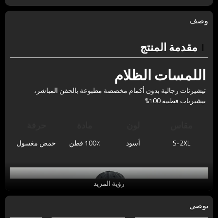
وصف
مقدمة المنتج
اللمسات الظلام
تيشيرتات رجالية بدون أكمام مخصصة مطبوعة بالحقن المباشر،
تيشيرتات قطنية 100%
مقاس
لون
مادة
حرفة
S-2XL
أسود
100٪ قطن
حمض مغسول
رؤية المزيد
يوصي