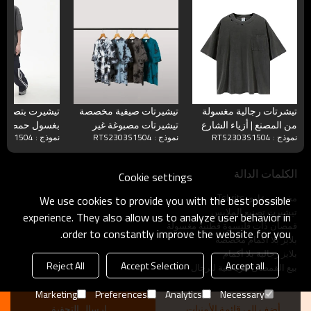
تيشرتات رجالية مغسولة
تيشيرتات صيفية مخصصة
تيشيرت بتصمي
من المصنع | أزياء الشارع
تيشيرتات مصبوغة غير
نموذج : RTS2303S1504
نموذج : RTS2303S1504
نموذج : RTS2303S1504
الشهير للرجال ذات الوزن
منتظمة تيشيرتات قطنية
كبير الحجم للنس
الثقيل الداكن | بلايز جيب
كبيرة الحجم
فارغة كبيرة الحجم
الكلمات الدالة
Cookie settings
المتعثرة
مخصص عادي Tshrits
We use cookies to provide you with the best possible
تيشيرت تصنيع الملابس
experience. They also allow us to analyze user behavior in
قمصان ذات قلنسوة قطنية مغسولة
order to constantly improve the website for you.
بلايز بلا أكمام مخصصة
بلايز رجالية بلا أكمام
Reject All
Accept Selection
Accept all
بيع القمصان الرياضية للرجال
Marketing
Preferences
Analytics
Necessary
أضف إلى قائمة الأمنيات
ارسال التحقيق