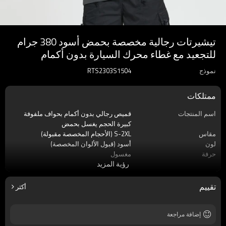
تيشيرتات رجالية مخصصة بحمض أسود 380 جرام
للتجعيد مع غطاء محرك السيارة بدون أكمام
نموذج
RTS2303S1504
ممتلكات
اسم المنتجات
قميص رجالي بدون أكمام بحواف ملفوفة
كبيرة الحجم يغسل بحمض
مقاس
S-2XL (الأحجام المخصصة مقبولة)
لون
أسود (قبول الألوان المخصصة)
حرفة
مغسول
رؤية المزيد
ملصق
قبول التسمية المخصصة
موسم
صيف
مادة
100٪ قطن
تقييم
أكثر
كم
بلا أكمام
إضافة مراجعة