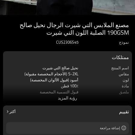
مصنع الملابس التي شيرت الرجال نحيل صالح
190GSM الصلبة اللون التي شيرت
نموذج
CUS2306S45
ممتلكات
اسم المنتج
نحيل صالح التي شيرت
مقاس
S-2XL (الأحجام المخصصة مقبولة)
لون
أسود (قبول الألوان المخصصة)
مادة
100٪ قطن
ملصق
قبول التسمية المخصصة
رؤية المزيد
ماركة
اللمسات الظلام
موسم
صيف
كم
كم قصير
تقييم
أكثر
قماش
قطن عادي
إضافة مراجعة