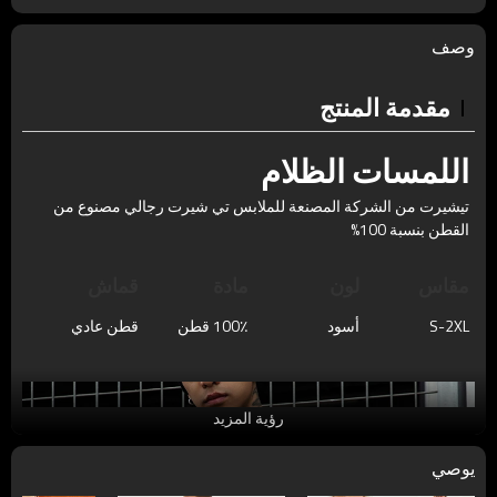
وصف
مقدمة المنتج
اللمسات الظلام
تيشيرت من الشركة المصنعة للملابس تي شيرت رجالي مصنوع من
القطن بنسبة 100%
مقاس
لون
مادة
قماش
S-2XL
أسود
100٪ قطن
قطن عادي
رؤية المزيد
يوصي