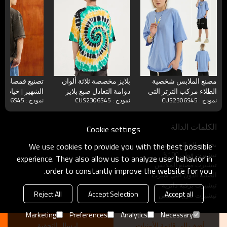
مصنع الملابس شخصية
بلايز مخصصة ثلاثة ألوان
تصنيع قمصان ال
الطلاء مركب الترتر التي
دوامة التعادل صبغ بلايز
الشهير | خياطة 
نموذج : CUS2306S45
نموذج : CUS2306S45
نموذج : CUS2306S45
شيرت مخصص المعتاد
القطن كبيرة الحجم
للقمصان القطنية
تناسب الرجال التي شيرت
المغسولة
الكلمات الدالة
Cookie settings
نحيل صالح التي شيرت
We use cookies to provide you with the best possible
تيشيرت قطن 100%
experience. They also allow us to analyze user behavior in
تيشيرت مصنع الملابس
order to constantly improve the website for you.
الصلبة اللون التي شيرت
تيشيرت برقبة دائرية
Reject All
Accept Selection
Accept all
تيشيرت فارغ مخصص
Marketing
Preferences
Analytics
Necessary
أضف إلى قائمة الأمنيات
ارسال التحقيق