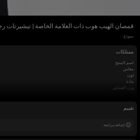
قمصان الهيب هوب ذات العلامة الخاصة | تيشيرتات رجا
نموذج
ممتلكات
اسم المنتج
مقاس
لون
مادة
وزن القماش
ملصق
ماركة
موسم
تقييم
كم
إضافة مراجعة