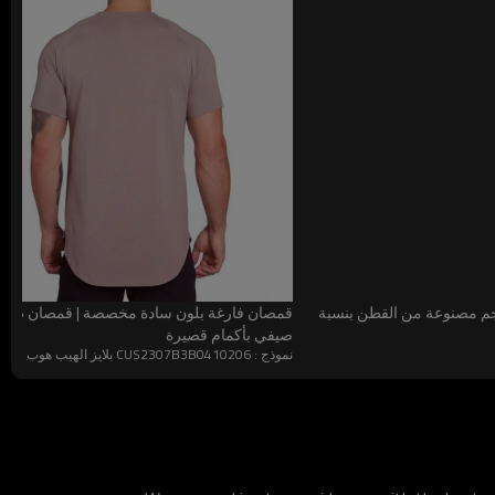
لحجم مصنوعة من القطن بنسبة
قمصان فارغة بلون سادة مخصصة | قمصان طويل
صيفي بأكمام قصيرة
نموذج : CUS2307B3B0410206 بلايز الهيب هوب