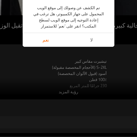
تم الكشف عن وصولك إلى موقع الويب
المحمول على جهاز الكمبيوتر، هل ترغب في
إعادة التوجيه إلى موقع الويب لسطح
لية كبيرة الحجم بنصف كم من القطن الخالص ثقيل الوزن 
المكتب؟ انقر على 'نعم' للاستمرار
CUS2307B3B0410206 بلايز الهيب هوب
لا
نعم
تيشيرت مقاس كبير
S-2XL (الأحجام المخصصة مقبولة)
أسود (قبول الألوان المخصصة)
100٪ قطن
230 جرامًا للمتر المربع
رؤية المزيد
قبول التسمية المخصصة
اللمسات الظلام
صيف
نصف كم