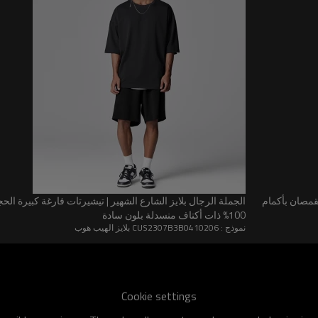
أسلوب
هيب هوب
قمصان بأكمام
الجملة الرجال بلايز الشارع الشهير | تيشيرتات فارغة كبيرة ا
100% ذات أكتاف منسدلة بلون سادة
نموذج : CUS2307B3B0410206 بلايز الهيب هوب
Cookie settings