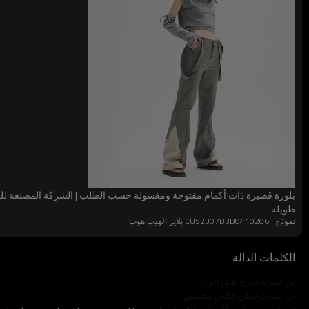
مقاس
لون
مادة
S-2XL
أسود
100٪ قطن
بلوزة قصيرة ذات أكمام مفتوحة ومغسولة حسب الطلب | الشركة المصنعة لل
طويلة
نموذج : CUS2307B3B0410206 بلايز الهيب هوب
الكلمات الدالة
تي شيرت فارغ ثقيل الوزن
تي شيرت قطن خالص مخصص