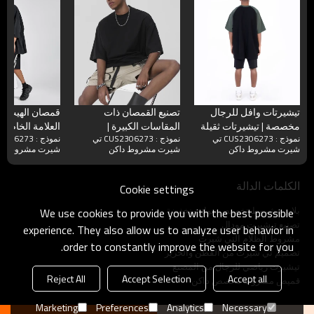
تيشيرتات وافل للرجال
تصنيع القمصان ذات
قمصان الهيب ه
مخصصة | تيشيرتات ثقيلة
المقاسات الكبيرة |
العلامة الخاصة 
نموذج : CUS2306273 تي
نموذج : CUS2306273 تي
الوزن 280GSM راجلان
تيشيرتات ثقيلة الوزن 250
رجالية كبيرة ا
شيرت مشروط داكن
شيرت مشروط داكن
شيرت مشروط دا
Colorblocking ذات أكتاف
جرامًا للمتر المربع
كم من القطن ا
منسدلة
مصنوعة من القطن بنسبة
ثقيل الوزن بالل
100%
الفارغ
الكلمات الدالة
Cookie settings
بلايز مشروط تخصيص موك منخفضة
We use cookies to provide you with the best possible
تصنيع تيشيرت مودال
experience. They also allow us to analyze user behavior in
مشروط الظلام التي شيرت
order to constantly improve the website for you.
تصميم تي شيرت من القطن والحرير
تيشيرت رياضي للرجال من المصنع
Reject All
Accept Selection
Accept all
قميص مشروط مخصص داكن
Marketing
Preferences
Analytics
Necessary