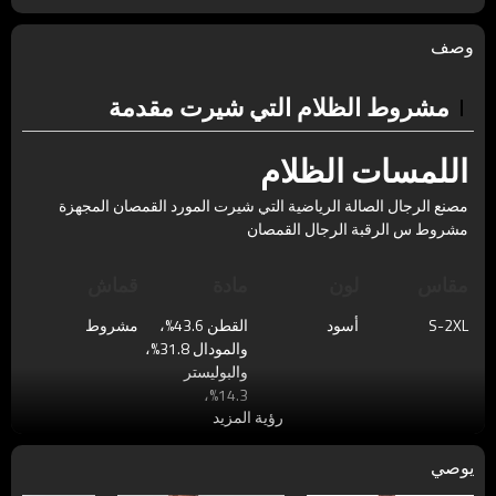
وصف
مشروط الظلام التي شيرت مقدمة
اللمسات الظلام
مصنع الرجال الصالة الرياضية التي شيرت المورد القمصان المجهزة
مشروط س الرقبة
الرجال القمصان
مقاس
لون
مادة
قماش
S-2XL
أسود
القطن 43.6%،
مشروط
والمودال 31.8%،
والبوليستر
14.3%،
رؤية المزيد
والسباندكس
10.3%
يوصي