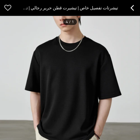
تيشرتات تفصيل خاص | تيشيرت قطن حرير رجالي | تي شيرت مودال داكن برقبة دائرية وسريع الجفاف
4
/
1