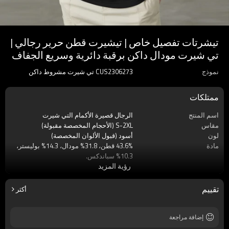
تيشرتات تفصيل خاص | تيشيرت قطن حرير رجالي |
تي شيرت مودال داكن برقبة دائرية وسريع الجفاف
نموذج
CUS2306273 تي شيرت مشروط داكن
ممتلكات
اسم المنتج
الرجال قصيرة الأكمام التي شيرت
مقاس
S-2XL (الأحجام المخصصة مقبولة)
لون
أسود (قبول الألوان المخصصة)
مادة
43.6% قطن، 31.8% مودال، 14.3% بوليستر،
10.3% سباندكس.
رؤية المزيد
ملصق
قبول التسمية المخصصة
ماركة
اللمسات الظلام
موسم
صيف
تقييم
أكثر
كم
كم قصير
قماش
مشروط
إضافة مراجعة