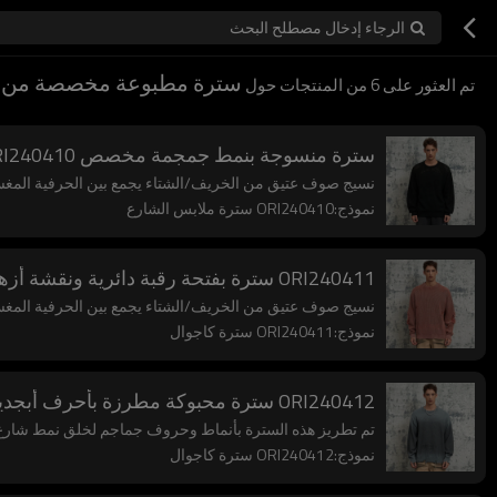
الرجاء إدخال مصطلح البحث
سترة مطبوعة مخصصة من Streetwear Vintage
تم العثور على
6
من المنتجات حول
سترة منسوجة بنمط جمجمة مخصص ORI240410 | سترة منسوجة بنمط الشارع الداكن | مُصنِّع سترات الشارع
نسيج صوف عتيق من الخريف/الشتاء يجمع بين الحرفية المغسولة والمنسو
نموذج:ORI240410 سترة ملابس الشارع
ORI240411 سترة بفتحة رقبة دائرية ونقشة أزهار مخصصة | طراز الشارع العتيق / طراز القفار | مُصنِّع سترات الشارع
نسيج صوف عتيق من الخريف/الشتاء يجمع بين الحرفية المغسولة والمنسو
نموذج:ORI240411 سترة كاجوال
ORI240412 سترة محبوكة مطرزة بأحرف أبجدية هيكلية مخصصة | Dark Street Style | شركة تصنيع سترات Streetwear
تم تطريز هذه السترة بأنماط وحروف جماجم لخلق نمط شارع فريد من
نموذج:ORI240412 سترة كاجوال