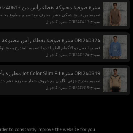
سترة صوفية محبوكة بغطاء رأس من ORI240613 بشبكة صيد ذات فتحات خشنة | Dark Street Style | مُصنِّع سترات Streetwear
تصميم من نسيج شبكي خشن مجوف مع تصميم مطبوع مخصص. يدعم 
نموذج:ORI240413 سترة كاجوال
ORI240324 سترة صوفية بغطاء رأس مطبوعة عليها حروف أبجدية مغسولة بالثلج | طراز الشارع العتيق | مُصنِّع سترات الشارع
قميص العمل ذو الأكمام الطويلة ذو التصميم المتدرج يصبح لونًا نقي
نموذج:ORI240324 سترة كاجوال
ORI240819 سترة Jet Color Slim Fit مطرزة بأحرف | Dark Street Style | مُصنِّع سترات Streetwear
تصميم متدرج جزئي للألوان مع حروف شعار مطرزة. دعم خدمة OEM وODM المخص
نموذج:ORI240819 سترة كاجوال
order to constantly improve the website for you.