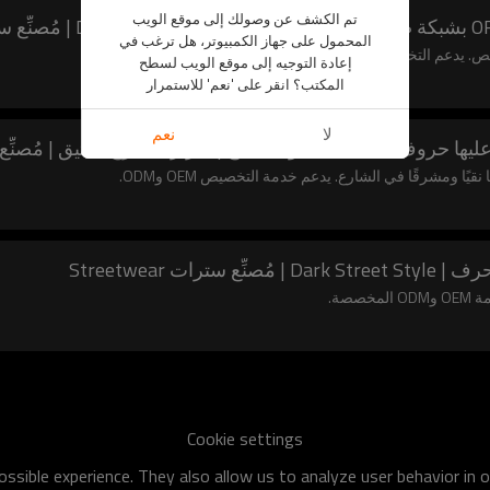
تم الكشف عن وصولك إلى موقع الويب
المحمول على جهاز الكمبيوتر، هل ترغب في
التخصيص OEM وODM.
إعادة التوجيه إلى موقع الويب لسطح
المكتب؟ انقر على 'نعم' للاستمرار
لا
نعم
ًا ومشرقًا في الشارع. يدعم خدمة التخصيص OEM وODM.
صة.
Cookie settings
ssible experience. They also allow us to analyze user behavior in 