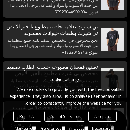
من حيث الأسلوب والمواد والصناعة، يرجى الاتصال بنا!
نموذج:RTS2304XSDX034
تي شيرت بعلامة خاصة مطبوع بالحبر الأبيض
تي شيرت بطبعات حيوانات مغسولة
نحن محترفون في التخصيص، يمكننا تلبية جميع متطلباتك
من حيث الأسلوب والمواد والصناعة، يرجى الاتصال بنا!
نموذج:RTS2304S342
تصنيع قمصان مطبوعة حسب الطلب تصميم
مخصص تي شيرت مطبوع بالحبر الأبيض
Cookie settings
Animal Crossing 230gsm
نحن محترفون في التخصيص، يمكننا تلبية جميع متطلباتك
من حيث الأسلوب والمواد والصناعة، يرجى الاتصال بنا!
We use cookies to provide you with the best possible
نموذج:أوري230409
experience. They also allow us to analyze user behavior in
order to constantly improve the website for you.
الجملة للرجال طباعة مخصصة تي شيرت
الحبر الأبيض طباعة الحيوان معبر تي شيرت
Reject All
Accept Selection
Accept all
التصاميم
نحن متخصصون في طباعة القمصان المخصصة. يمكننا
منزل
بحث
فئة
ارسال التحقيق
تلبية جميع متطلباتك من حيث الأسلوب والمواد والتصنيع.
Marketing
Preferences
Analytics
Necessary