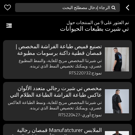
الرجاء إدخال مصطلح البحث
تم العثور على
9
من المنتجات حول
تي شيرت بطبعات الحيوانات
تصنيع قميص طباعة الفراشة المخصص |
قمصان قطنية داكنة برسومات مطبوعة
بالشاشة الحريرية
تي شيرتنا المخصص مريح للغاية، والنمط المطبوع
عصري، ويمكنك تخصيص النمط الذي تريده.
نموذج:RTS220732
مخصص تي شيرت رجالي متعدد الألوان
عاكس طباعة الفراشة الطباعة الظلام التي
شيرت
تي شيرتنا المخصص مريح للغاية، ونمط الطباعة العاكس
عصري، ويمكنك تخصيص النمط الذي تريده.
نموذج:أوري-RTS220427
الملابس Manufatcturer قمصان رجالية