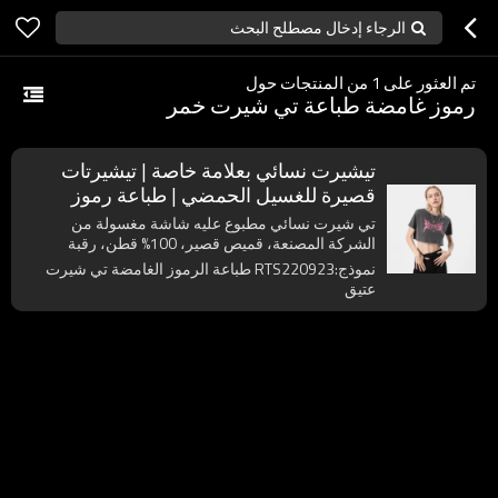
الرجاء إدخال مصطلح البحث
تم العثور على
1
من المنتجات حول
رموز غامضة طباعة تي شيرت خمر
تيشيرت نسائي بعلامة خاصة | تيشيرتات
قصيرة للغسيل الحمضي | طباعة رموز
غامضة على الشاشة تي شيرت عتيق
تي شيرت نسائي مطبوع عليه شاشة مغسولة من
الشركة المصنعة، قميص قصير، 100% قطن، رقبة
دائرية، مقاس كبير، كم قصير
نموذج:RTS220923 طباعة الرموز الغامضة تي شيرت
عتيق