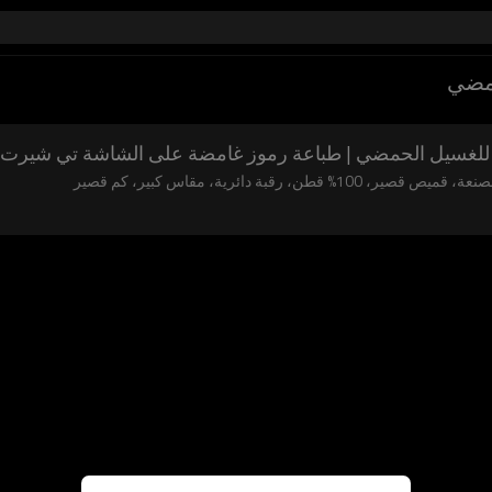
مضي
 للغسيل الحمضي | طباعة رموز غامضة على الشاشة تي شيرت 
 دائرية، مقاس كبير، كم قصير