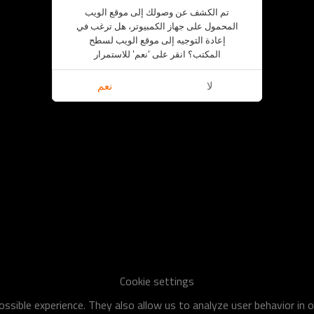
تم الكشف عن وصولك إلى موقع الويب
المحمول على جهاز الكمبيوتر، هل ترغب في
إعادة التوجيه إلى موقع الويب لسطح
المكتب؟ انقر على 'نعم' للاستمرار
لا
نعم
Cookie settings
ssible experience. They also allow us to analyze user behavior in 