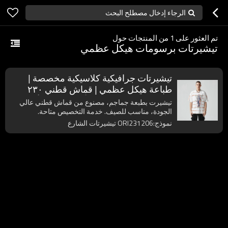
الرجاء إدخال مصطلح البحث
تم العثور على
1
من المنتجات حول
تيشيرتات برسومات هيكل عظمي
تيشيرتات جرافيكية كلاسيكية مخصصة |
طباعة هيكل عظمي | قماش قطني ٢٣٠
جرامًا للمتر المربع | مُصنِّع تيشيرتات أصلية
تيشيرت بطبعة جماجم، مصنوع من قماش قطني عالي
الجودة، مناسب للصيف. خدمة التخصيص متاحة.
نموذج:ORI231206 تيشيرتات الشارع