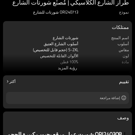
طراز الشارع الكلاسيكي | مُصنِّع شورتات الشارع
نموذج
ORI240713 شورتات للشارع
ممتلكات
اسم المنتج
شورتات الشارع
أسلوب
أسلوب الشارع العتيق
مقاس
S-2XL (حجم قابل للتخصيص)
لون
الألوان القابلة للتخصيص
مادة
100% قطن
رؤية المزيد
الحرف اليدوية
أقمشة جلد التمساح المرقعة
تقييم
أكثر
إضافة مراجعة
وصف
ORI240308 شورت عمل مرقع بجيوب كبيرة الحجم