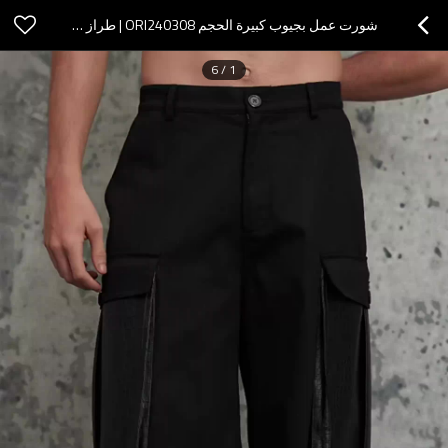
شورت عمل بجيوب كبيرة الحجم ORI240308 | طراز الشارع الكلاسيكي | مُصنِّع شورتات الشارع
6
/
1