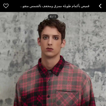
قميص بأكمام طويلة ممزق ومجفف بالشمس منقوش باللونين الأحمر والأسود بتصميم أصلي لفصل الخريف | DARK STREET STYLE | شركة تصنيع قمصان STREETWEAR
6
/
1