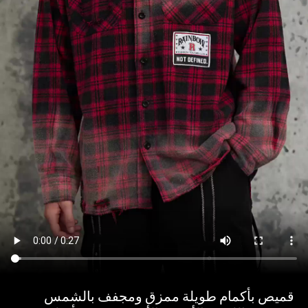
قميص بأكمام طويلة ممزق ومجفف بالشمس