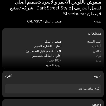
منقوش باللونين الأحمر والأسود بتصميم أصلي
لفصل الخريف | Dark Street Style | شركة تصنيع
قمصان Streetwear
نموذج
قمصان الشارع ORI240807
ممتلكات
اسم المنتج
قمصان الشارع
أسلوب
أسلوب الشارع العتيق
مقاس
S-2XL (حجم قابل للتخصيص)
لون
الألوان القابلة للتخصيص
مادة
100% قطن
رؤية المزيد
قماش
قماش منسوج
الحرف اليدوية
رش وDTG
تقييم
أكثر
إضافة مراجعة
وصف