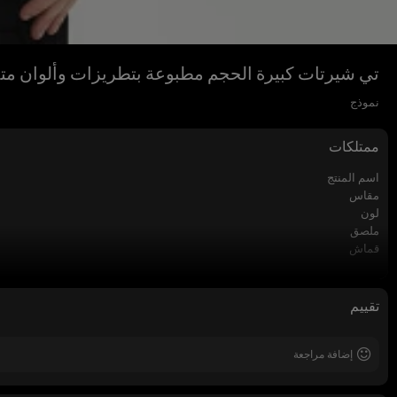
تي شيرتات كبيرة الحجم مطبوعة بتطريزات وألوان متدرجة ومجففة بالشمس | تي ش
نموذج
ممتلكات
اسم المنتج
مقاس
لون
ملصق
قماش
الحرف اليدوية
تقييم
إضافة مراجعة