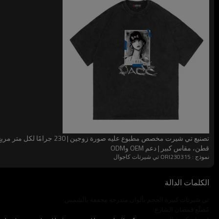
قطن، مقاس كبير | دعم OEM وODM
نموذج : ORI230315 تي شيرتات كاجوال
تم تصميم هذا القميص الرجعي بمقاس كبير، وهو لا يتناسب فقط مع الجم
بالطبيعة العفوية والحرية غير المقيدة، والتي يمكن إتقانها بسهولة في
الكلمات الدالة
تي شيرتات كبيرة الحجم بألوان متدرجة مجففة بالشمس
الحفاظ على مجموعة متنوعة من خيارات التخصيص لتلبية الاحتياجات 
مُصنِّع قمصان الشارع