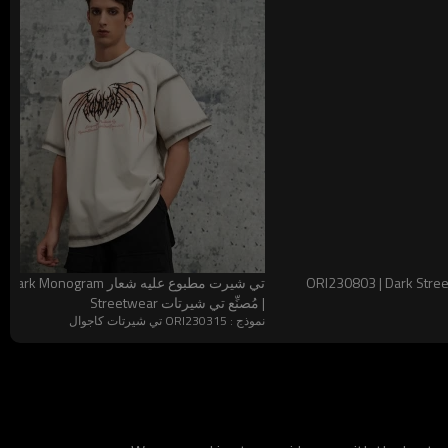
شيرت بأكمام قصيرة بنقشة أجنحة الصليب وأحجار الراين ORI230803 | Dark Street
| مُصنِّع تي شيرتات Streetwear
نموذج : ORI230315 تي شيرتات كاجوال
يًا بين راحة الارتداء وحس التصميم المرئي. إنه يجلب إحساسًا