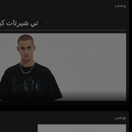
وصف
تي شيرتات كب
يوصي