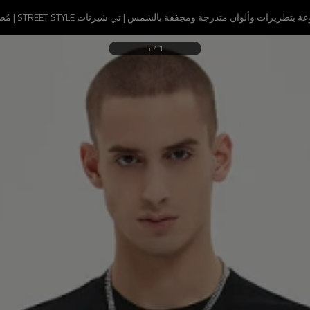
لوان متدرجة ومجففة بالشمس | تي شيرتات STREET STYLE | مُصنِّع تي شيرتات STREETWEAR
5
/
1