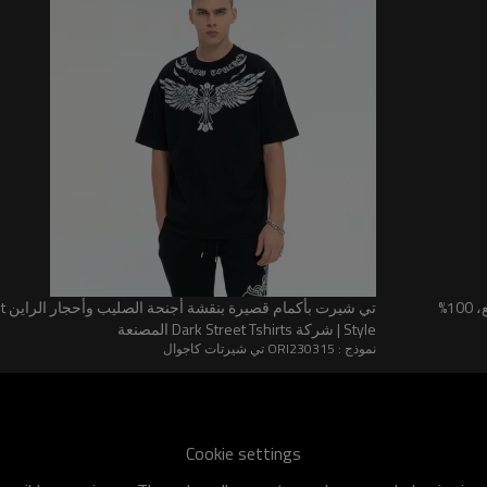
تصنيع تي شيرت مخصص مطبوع عليه صورة زوجين | 230 جرامًا لكل متر مربع، 100%
تي 
Style | شركة Dark Street Tshirts المصنعة
نموذج : ORI230315 تي شيرتات كاجوال
اليات السائدة لدى رواد الموضة المعاصرين، بل يحقق أيضًا توازنًا مثال
 كل من الارتداء اليومي وأسلوب الموضة، مما يُظهر أسلوبًا شخصيًا فريدًا.
Cookie settings
الفردية للعملاء المختلفين.