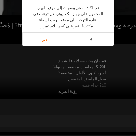
تم الكشف عن وصولك إلى موقع الويب
المحمول على جهاز الكمبيوتر، هل ترغب في
إعادة التوجيه إلى موقع الويب لسطح
يرتات Street Style | مُصنِّع تي شيرتات Streetwear
المكتب؟ انقر على 'نعم' للاستمرار
ORI230315 تي شيرتات كاجوال
لا
نعم
قمصان مخصصة لأزياء الشارع
S-2XL (مقاسات مخصصة مقبولة)
أسود (قبول الألوان المخصصة)
قبول الملصق المخصص
250 جرام قطن
رؤية المزيد
رقعة مجففة بالشمس ومزخرفة