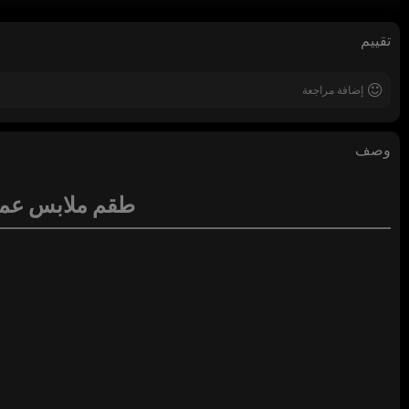
تقييم
إضافة مراجعة
وصف
طقم ملابس عمل ORI231101/ORI231102 قميص بأكمام قصيرة تصم