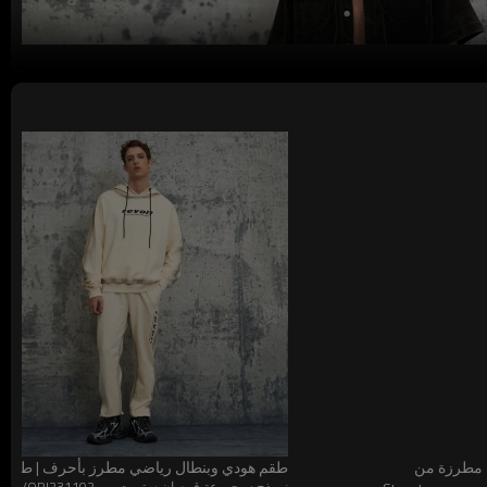
 مطرزة من
طقم هودي وبنطال رياضي مطرز بأحرف | طقم هودي
نموذج : مجموعة قمصان ستريت وير ORI231101/ORI231102