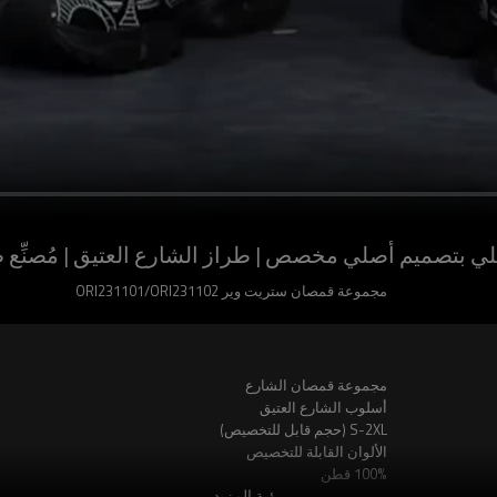
بتصميم أصلي مخصص | طراز الشارع العتيق | مُصنِّع 
مجموعة قمصان ستريت وير ORI231101/ORI231102
مجموعة قمصان الشارع
أسلوب الشارع العتيق
S-2XL (حجم قابل للتخصيص)
الألوان القابلة للتخصيص
100% قطن
رؤية المزيد
مغسول