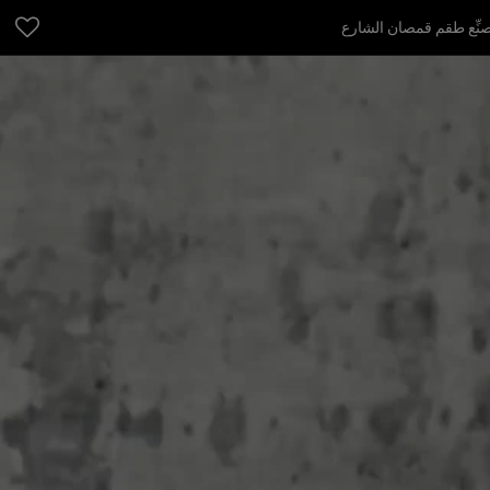
ِّع طقم قمصان الشارع