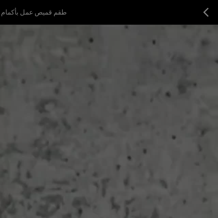
طقم قميص عمل بأكمام ق