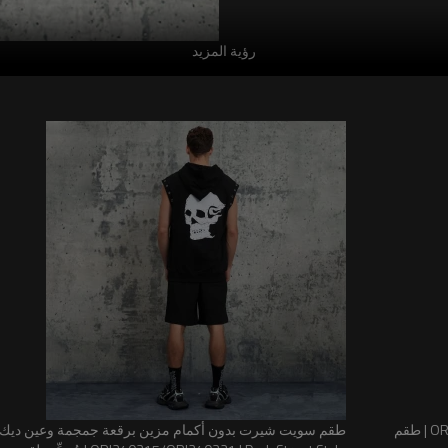
رؤية المزيد
أشخاص وجعل كل قطعة قماش
خصصة. سنوفر لك أفضل الأقمشة
الفردية للعملاء المختلفين.
طقم كارديجان بغطاء رأس من القماش العنابي القديم ORI240422/ORI240423 | طقم
طقم سويت شيرت بدون أكمام مزين برقعة جمجمة وعين ديك