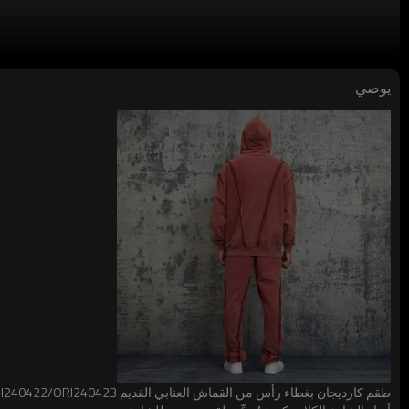
إذا كنت ترغب في إظهار موهبتك في التصميم أمام المزيد من ال
يوصي
بمثابة لوحة لإبداعك، فإننا ندعوك بصدق للانضمام إلى خدمتنا الم
جودةً وأرقى الحرفية، حتى يمكن تقديم تصميماتك بشكل مثالي.
الحفاظ على مجموعة متنوعة من خيارات التخصيص لتلبية الاحتياجات 