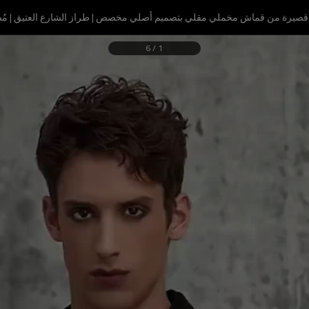
صيرة من قماش مخملي مقلي بتصميم أصلي مخصص | طراز الشارع العتيق | مُصن
6
/
1