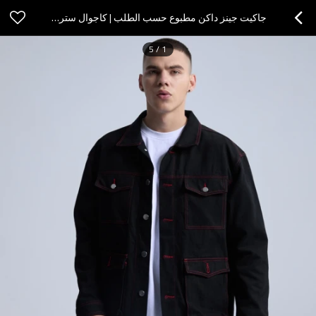
جاكيت جينز داكن مطبوع حسب الطلب | كاجوال ستريت ستايل | معطف شتوي بتصميم أصلي داكن من TOUCHES
5
/
1