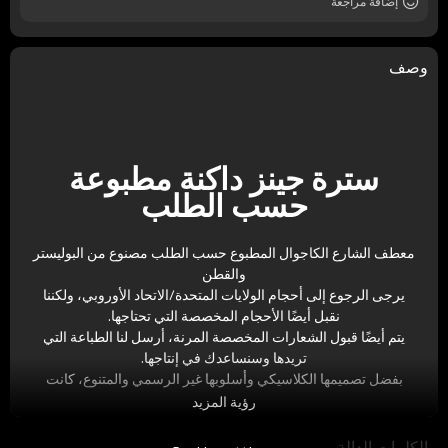
إضافة مراجعة
وصف
سترة جينز داكنة مطبوعة
حسب الطلب
معطف الشارع الكاجوال المطبوع حسب الطلب مصنوع من البوليستر
والقطن
يرجى الرجوع إلى أحجام الولايات المتحدة/الاتحاد الأوروبي، ولكننا
نقبل أيضًا الأحجام المخصصة التي تحتاجها.
يتم أيضًا قبول الشعارات المخصصة المرنة، أرسل لنا الطباعة التي
تريدها وسنساعدك في إنتاجها.
بفضل تصميمها الكلاسيكي وأسلوبها غير الرسمي والمتنوع، كانت
سترة البيسبول المفضلة لدى عالم الموضة لفترة طويلة. سواء كانت
رؤية المزيد
مناسبة للخروج غير الرسمي أو لمناسبة رسمية، يمكن التعامل معها
بسهولة، مما يُظهر ذوقًا وأسلوبًا فريدًا. في الوقت نفسه، تتميز بأقمشة
الكلمات الدالة