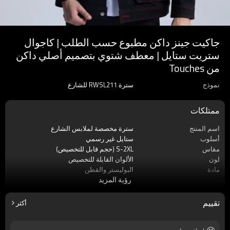
جاكيت جينز داكن مطبوع حسب الطلب | كاجوال
ستريت ستايل | معطف شتوي بتصميم أصلي داكن
من Touches
نموذج
سترة RWSL211 للشارع
ممتلكات
اسم المنتج
سترة مخصصة لملابس الشارع
أسلوب
ستايل غير رسمي
مقاس
S-2XL (حجم قابل للتخصيص)
لون
الألوان القابلة للتخصيص
مادة
البوليستر والقطن
رؤية المزيد
الحرف اليدوية
لا أحد
تقييم
أكثر