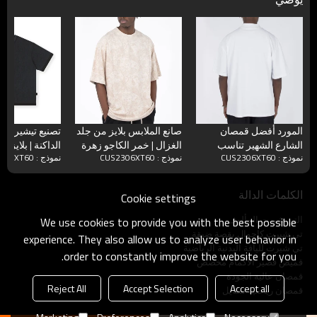
المورد أفضل قمصان
صانع الملابس بلايز من جلد
تصنيع تيشيرتات
الشارع الشهير تناسب
الغزال | خمر الكاجو زهرة
الداكنة | بلايز رج
نموذج : CUS2306XT60
نموذج : CUS2306XT60
نموذج : CUS2306XT60
المتضخم 100٪ قطن
الرجال مخصص تي شيرت
مغسولة خمر | 
245GSM للرجال
الطباعة المتضخم
خياطة عكسية كب
الكلمات الدالة
Cookie settings
التي شيرت المألوف
We use cookies to provide you with the best possible
تي شيرت كاجوال بقصة ضيقة
experience. They also allow us to analyze user behavior in
تي شيرت للياقة البدنية الرياضية
order to constantly improve the website for you.
قميص قصير الأكمام مخصص
قمصان عالية الجودة
Reject All
Accept Selection
Accept all
قمصان رياضية ستايل