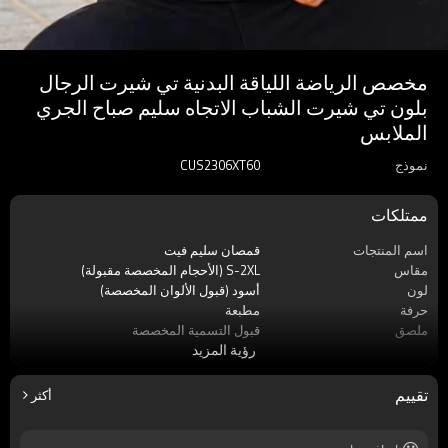
مخصص الرياضة اللياقة البدنية تي شيرت الرجال
بلون تي شيرت الشباب الاتجاه سليم صباح الجري
الملابس
نموذج
CUS2306XT60
ممتلكات
اسم المنتجات
قمصان سليم فيت
مقاس
S-2XL (الأحجام المخصصة مقبولة)
لون
أسود (قبول الألوان المخصصة)
حرفة
مطبعة
ملصق
قبول التسمية المخصصة
رؤية المزيد
موسم
صيف
مادة
100٪ قطن
كم
كم قصير
تقييم
أكثر
ماركة
اللمسات الظلام