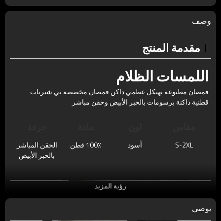
وصف
مقدمة المنتج
اللمسات الظلام
قمصان مطبوعة بهيكل عظمي داكن قمصان مخصصة تي شيرتات
قطنية داكنة برسومات بالحبر الأبيض وحقن مباشر
مقاس
لون
مادة
حرفة
S-2XL
أسود
100٪ قطن
الحقن المباشر
بالحبر الأبيض
رؤية المزيد
يوصي