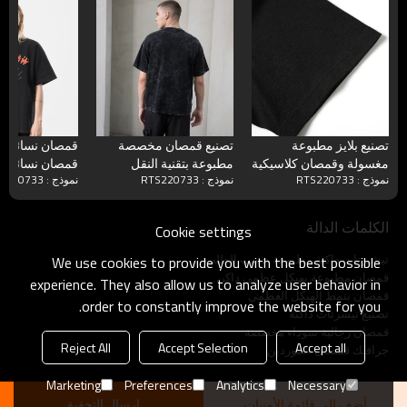
تصنيع بلايز مطبوعة
تصنيع قمصان مخصصة
قمصان نسائية 
مغسولة وقمصان كلاسيكية
مطبوعة بتقنية النقل
قمصان نسائية 
نموذج : RTS220733
نموذج : RTS220733
نموذج : RTS220733
قطنية داكنة كبيرة الحجم
الحراري، قمصان قطنية
اللون مطبوعة ب
داكنة ذات رسومات
عظمي
مغسولة
الكلمات الدالة
Cookie settings
تيشيرتات داكنة مطبوعة حسب الطلب
We use cookies to provide you with the best possible
قمصان مطبوعة بهيكل عظمي داكن
experience. They also allow us to analyze user behavior in
قمصان بنمط الهيكل العظمي
order to constantly improve the website for you.
تصنيع تيشرتات داكنة
قمصان رجالية سوداء مخصصة
Reject All
Accept Selection
Accept all
جرافيك قمصان الموردين
Marketing
Preferences
Analytics
Necessary
أضف إلى قائمة الأمنيات
ارسال التحقيق