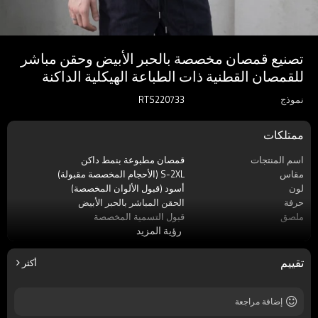
تصنيع قمصان مخصصة بالحبر الأبيض وحقن مباشر
للقمصان القطنية ذات الطباعة الهيكلية الداكنة
نموذج
RTS220733
ممتلكات
اسم المنتجات
قمصان مطبوعة بنمط داكن
مقاس
S-2XL (الأحجام المخصصة مقبولة)
لون
أسود (قبول الألوان المخصصة)
حرفة
الحقن المباشر بالحبر الأبيض
ملصق
قبول التسمية المخصصة
رؤية المزيد
موسم
صيف
مادة
100٪ قطن
كم
كم قصير
تقييم
أكثر
ماركة
اللمسات الظلام
إضافة مراجعة