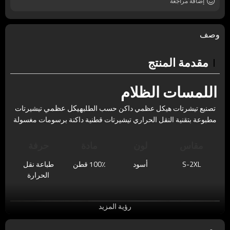
إضافة مراجعة
وصف
مقدمة المنتج
اللمسات الظلام
هيكل عظمي
تصنيع تيشرتات هيكل عظمي داكن حسب الطلب
تيشيرتات
مطبوعة بتقنية النقل الحراري تيشيرتات قطنية داكنة برسومات مغسولة
مقاس
لون
مادة
حرفة
S-2XL
أسود
100٪ قطن
طباعة نقل
الحرارة
رؤية المزيد
يوصي