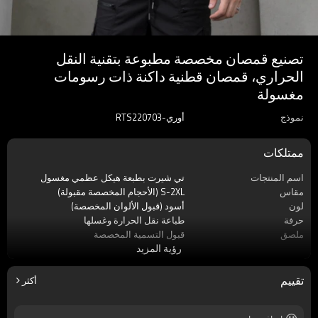
تصنيع قمصان مخصصة مطبوعة بتقنية النقل
الحراري، قمصان قطنية داكنة ذات رسومات
مغسولة
نموذج
أوري-RTS220703
ممتلكات
اسم المنتجات
تي شيرت بطبعة هيكل عظمي مغسول
مقاس
S-2XL (الأحجام المخصصة مقبولة)
لون
أسود (قبول الألوان المخصصة)
حرفة
طباعة نقل الحرارة وغسلها
ملصق
قبول التسمية المخصصة
رؤية المزيد
موسم
صيف
مادة
100٪ قطن
كم
كم قصير
تقييم
أكثر
ماركة
اللمسات الظلام