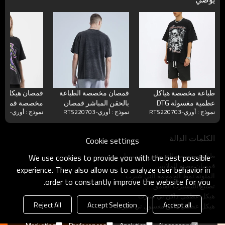
طباعة مخصصة هياكل
قمصان مخصصة الطباعة
قمصان هيكل ع
عظمية مغسولة DTG
بالحقن المباشر قمصان
مخصصة قمصان 
نموذج : أوري-RTS220703
نموذج : أوري-RTS220703
نموذج : أوري-RTS220703
طباعة قمصان رجالية
مطبوعة برسومات عتيقة
قصيرة مطبوعة
سوداء بأكمام قصيرة
مغسولة ذات هيكل عظمي
الثلج الداكن
داكن
الكلمات الدالة
Cookie settings
طباعة مخصصة التي شيرت مغسول
We use cookies to provide you with the best possible
قمصان مصنع الملابس
experience. They also allow us to analyze user behavior in
الملونة نمط الجمجمة التي شيرت
order to constantly improve the website for you.
تصنيع التيشيرت الغامق
هيكل عظمي داكن تي شيرت
Reject All
Accept Selection
Accept all
هيكل عظمي داكن مغسول تي شيرت