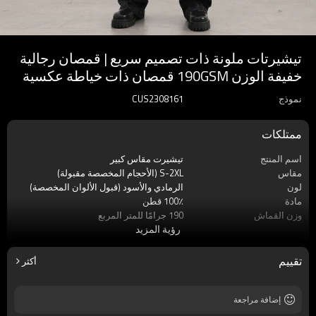
تيشيرتات ملونة ذات تصميم سريع | قمصان رجالية
خفيفة الوزن 190GSM قمصان ذات خياطة عكسية
نموذج
CUS2308161
ممتلكات
اسم المنتج
تيشيرت مقاس كبير
مقاس
S-2XL (الأحجام المخصصة مقبولة)
لون
الرمادي والأسود (قبول الألوان المخصصة)
مادة
100٪ قطن
وزن القماش
190 جرامًا للمتر المربع
رؤية المزيد
ملصق
قبول التسمية المخصصة
ماركة
اللمسات الظلام
موسم
صيف
تقييم
أكثر
كم
كم قصير
إضافة مراجعة