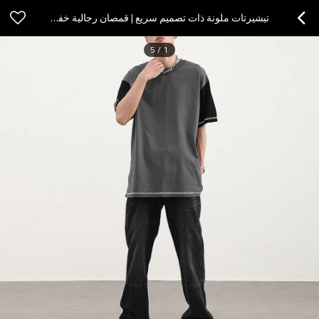
تيشيرتات ملونة ذات تصميم سريع | قمصان رجالية خفيفة الوزن 190GSM قمصان ذات خياطة عكسية
5
/
1