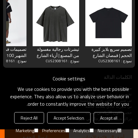
تصميم سريع بلايز كبيرة
تيشرتات رجالية مغسولة
تصميمات قمصان
الحجم | قمصان الشارع
من المصنع | أزياء الشارع
الشهير
نموذج : CUS2308161
نموذج : CUS2308161
نموذج : CUS2308161
الشهير ذات الطابع الداكن |
الشهير للرجال ذات الوزن
190 جرامًا لك
قمصان التعشيق ذات
الثقيل الداكن | بلايز جيب
للرجال
الوزن الثقيل 260GSM
فارغة كبيرة الحجم
الكلمات الدالة
Cookie settings
كبيرة الحجم
المتعثرة
مصنع الملابس تي شيرت كبير الحجم
We use cookies to provide you with the best possible
تخصيص تي شيرت من القطن الخالص
experience. They also allow us to analyze user behavior in
تي شيرت رجالي بخياطة عكسية
order to constantly improve the website for you.
تي شيرت عادي بعلامة خاصة
حجب اللون الأزياء تي شيرت
Reject All
Accept Selection
Accept all
دراك تحت عنوان الرجال تي شيرت
Marketing
Preferences
Analytics
Necessary
أضف إلى قائمة الأمنيات
ارسال التحقيق