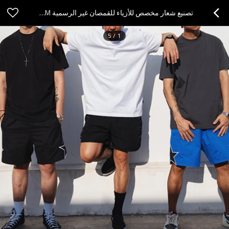
تصنيع شعار مخصص للأزياء للقمصان غير الرسمية 190GSM كبيرة الحجم ملابس الشارع فارغة تي شيرت
5
/
1