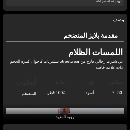
إضافة مراجعة
وصف
مقدمة بلايز المتضخم
اللمسات الظلام
تي شيرت
رجالي
فارغ من Streetwear تيشيرتات كاجوال
كبيرة الحجم
ذات علامة خاصة
أسلوب
مقاس
لون
مادة
S-2XL
أسود
100٪ قطن
المتضخم
رؤية المزيد
يوصي