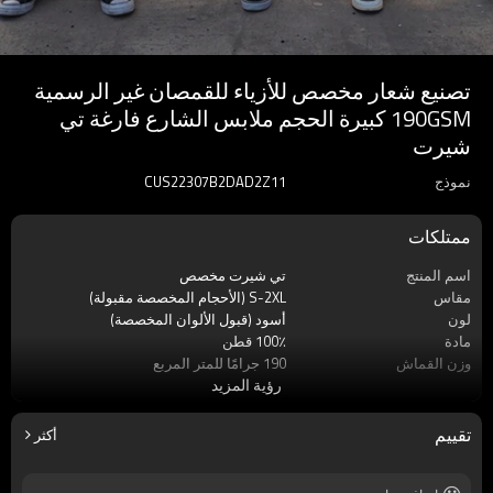
تصنيع شعار مخصص للأزياء للقمصان غير الرسمية
190GSM كبيرة الحجم ملابس الشارع فارغة تي
شيرت
نموذج
CUS22307B2DAD2Z11
ممتلكات
اسم المنتج
تي شيرت مخصص
مقاس
S-2XL (الأحجام المخصصة مقبولة)
لون
أسود (قبول الألوان المخصصة)
مادة
100٪ قطن
وزن القماش
190 جرامًا للمتر المربع
رؤية المزيد
ملصق
قبول التسمية المخصصة
ماركة
اللمسات الظلام
موسم
صيف
تقييم
أكثر
كم
كم قصير