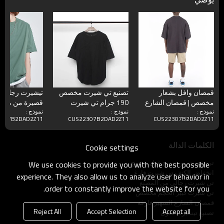
قمصان وافل بشعار
تصنيع تي شيرت مخصص
تيشيرت رجالي ب
مخصص | قمصان الشارع
190 جرام تي شيرت
قصيرة من مصن
نموذج :
نموذج :
نموذج :
الشهير للرجال ثقيلة الوزن
بسحاب مرقعة بقصة ضيقة
بلايز مخصصة نم
2307B2DAD2Z11
CUS22307B2DAD2Z11
CUS22307B2DAD2Z11
280GSM
داكنة
الفارغ | تي شي
برقبة دائرية س
الكلمات الدالة
Cookie settings
تي شيرت من نسيج غزل مزدوج
We use cookies to provide you with the best possible
انخفاض الكتف تي شيرت فارغ
experience. They also allow us to analyze user behavior in
تي شيرت رجالي من المصنع
order to constantly improve the website for you.
تي شيرت كبير الحجم مخصص
قمصان الشارع الشهير فارغة
Reject All
Accept Selection
Accept all
تصنيع تيشيرت ملون