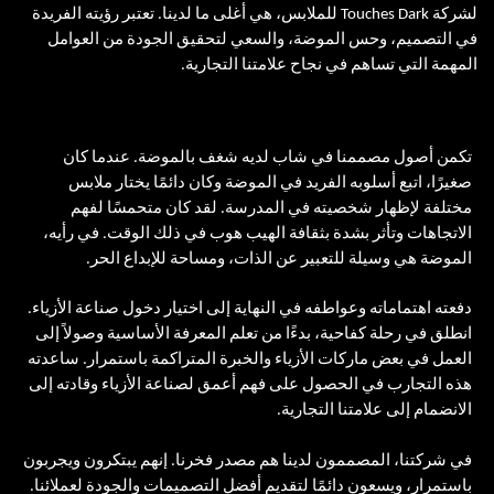
لشركة Touches Dark للملابس، هي أغلى ما لدينا. تعتبر رؤيته الفريدة
في التصميم، وحس الموضة، والسعي لتحقيق الجودة من العوامل
المهمة التي تساهم في نجاح علامتنا التجارية.
تكمن أصول مصممنا في شاب لديه شغف بالموضة. عندما كان
صغيرًا، اتبع أسلوبه الفريد في الموضة وكان دائمًا يختار ملابس
مختلفة لإظهار شخصيته في المدرسة. لقد كان متحمسًا لفهم
الاتجاهات وتأثر بشدة بثقافة الهيب هوب في ذلك الوقت. في رأيه،
الموضة هي وسيلة للتعبير عن الذات، ومساحة للإبداع الحر.
دفعته اهتماماته وعواطفه في النهاية إلى اختيار دخول صناعة الأزياء.
انطلق في رحلة كفاحية، بدءًا من تعلم المعرفة الأساسية وصولاً إلى
العمل في بعض ماركات الأزياء والخبرة المتراكمة باستمرار. ساعدته
هذه التجارب في الحصول على فهم أعمق لصناعة الأزياء وقادته إلى
الانضمام إلى علامتنا التجارية.
في شركتنا، المصممون لدينا هم مصدر فخرنا. إنهم يبتكرون ويجربون
باستمرار، ويسعون دائمًا لتقديم أفضل التصميمات والجودة لعملائنا.